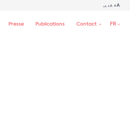
A
A
A
A
A
A
FR
Presse
Publications
Contact
RECHERCHE