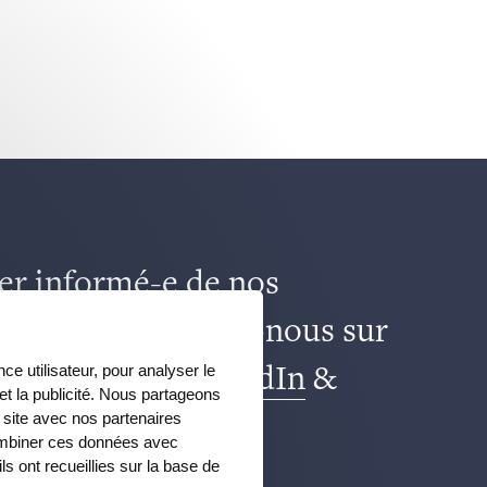
er informé-e de nos
 actualités, suivez-nous sur
ce utilisateur, pour analyser le
k
,
TikTok
,
X
,
LinkedIn
&
 et la publicité. Nous partageons
e site avec nos partenaires
m
combiner ces données avec
ls ont recueillies sur la base de