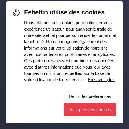
Supervision et politique
Pour rester informé-e de nos
Febelfin utilise des cookies
dernières actualités, suivez-nous sur
Épargne et investissement
Nous utilisons des cookies pour optimiser votre
Facebook
,
TikTok
,
X
,
LinkedIn
&
expérience utilisateur, pour analyser le trafic de
Travailler dans le secteur financier
notre site web et pour personnaliser le contenu et
Instagram
la publicité. Nous partageons également des
informations sur votre utilisation de notre site
Chiffres
avec nos partenaires publicitaires et analytiques.
Ces partenaires peuvent combiner ces données
Recevez notre newsletter
avec d'autres informations que vous leur avez
fournies ou qu'ils ont recueillies sur la base de
Souscrire
votre utilisation de leurs services.
En savoir plus
.
Presse
Oui, je veux recevoir la lettre d’information de Febelfin et
j’accepte la
Privacy Policy
.
Définir les préférences
Publications
Acceptez des cookies
Définir les préférences
© Febelfin 2026 -
Disclaimer
-
Data Protection Policy
-
Cookie Policy